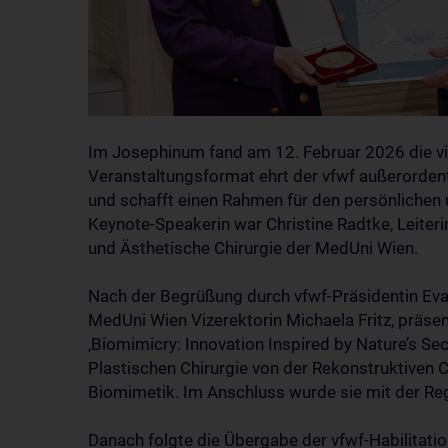
Im Josephinum fand am 12. Februar 2026 die vie
Veranstaltungsformat ehrt der vfwf außerordent
und schafft einen Rahmen für den persönlichen 
Keynote-Speakerin war Christine Radtke, Leiterin
und Ästhetische Chirurgie der MedUni Wien.
Nach der Begrüßung durch vfwf-Präsidentin Eva
MedUni Wien Vizerektorin Michaela Fritz, präse
‚Biomimicry: Innovation Inspired by Nature’s Sec
Plastischen Chirurgie von der Rekonstruktiven Ch
Biomimetik. Im Anschluss wurde sie mit der Reg
Danach folgte die Übergabe der vfwf-Habilitati