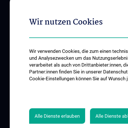
Wir nutzen Cookies
ÜBER UNS
MITGLIEDSCHAFT
Ziele des Vereins
Antrag auf Mitglied
Projekte
Ehrenmitglieder
Wir verwenden Cookies, die zum einen technisc
Vorstand
Fördernde Mitgliede
und Analysezwecken um das Nutzungserlebnis a
Statuten
verarbeitet als auch von Drittanbieter:innen, d
Magazin MedUnique people
Partner:innen finden Sie in unserer Datenschut
Cookie-Einstellungen können Sie auf Wunsch je
Veranstaltungen
Kontakt
Spenden
Alle Dienste erlauben
Alle Dienste a