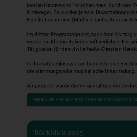
besten Nachwuchs-Forscher:innen, durch den Vo
Kimberger. Es wurden je zwei Dissertationsprei
Habilitationspreise (Mathias Jachs, Andreas K
Im dritten Programmpunkt, nach dem Vortrag vo
wurde die Ehrenmitgliedschaft verliehen. Für se
Tätigkeiten für den vfwf erhielte Christian Hero
In Ihren Abschlussworten bedankte sich Eva Ma
die stimmungsvolle musikalische Untermalung.
Abgerundet wurde die Veranstaltung durch ein 
FINDEN SIE HIER IMPRESSIONEN DER VERANSTALTU
Rückblick 2025