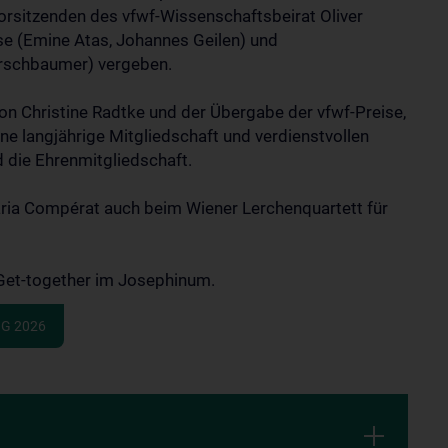
rsitzenden des vfwf-Wissenschaftsbeirat Oliver
se (Emine Atas, Johannes Geilen) und
erschbaumer) vergeben.
n Christine Radtke und der Übergabe der vfwf-Preise,
ine langjährige Mitgliedschaft und verdienstvollen
ld die Ehrenmitgliedschaft.
ria Compérat auch beim Wiener Lerchenquartett für
Get-together im Josephinum.
NG 2026