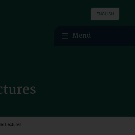
ENGLISH
Menü
ctures
er Lectures